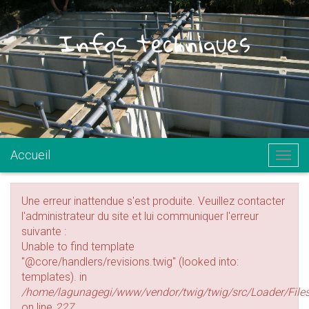
Infos techniques
.
Accueil
Togg
navig
Une erreur inattendue s'est produite. Veuillez contacter
l'administrateur du site et lui communiquer l'erreur
suivante :
Unable to find template
"@core/handlers/revisions.twig" (looked into:
templates). in
/home/lagunagegi/www/vendor/twig/twig/src/Loader/File
on line
227