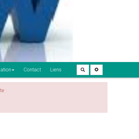
lation
Contact
Liens
Rechercher
te :